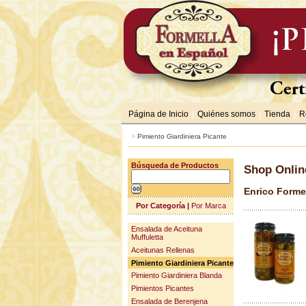
Página de Inicio
|
Quiénes somos
|
Tienda
|
R
>
Pimiento Giardiniera Picante
Búsqueda de Productos
Shop Onlin
Enrico Forme
Por Categoría
|
Por Marca
Ensalada de Aceituna
Muffuletta
Aceitunas Rellenas
Pimiento Giardiniera Picante
Pimiento Giardiniera Blanda
Pimientos Picantes
Ensalada de Berenjena