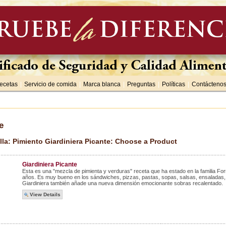
ecetas
|
Servicio de comida
|
Marca blanca
|
Preguntas
|
Políticas
|
Contácteno
e
lla: Pimiento Giardiniera Picante: Choose a Product
Giardiniera Picante
Esta es una "mezcla de pimienta y verduras" receta que ha estado en la familia Fo
años. Es muy bueno en los sándwiches, pizzas, pastas, sopas, salsas, ensaladas, c
Giardiniera también añade una nueva dimensión emocionante sobras recalentado.
View Details