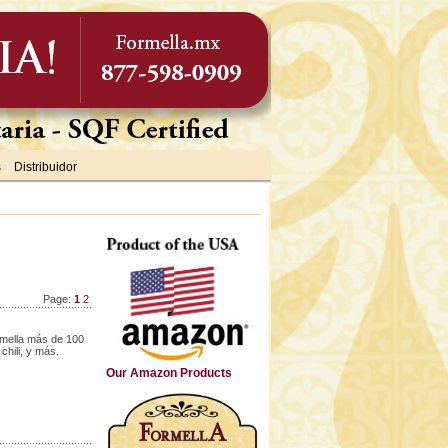
s
|
Distribuidor
Page:
1
2
rmella más de 100
hili, y más.
Our Amazon Products